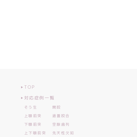
TOP
対応症例一覧
そう生
開咬
上顎前突
過蓋咬合
下顎前突
空隙歯列
上下顎前突
先天性欠如