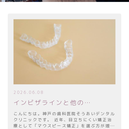
保険診療における書面提示
対応症例一覧
そう生（ガタガタ・八重歯）
上顎前突（出っ歯）
下顎前突（受け口）
上下顎前突（口元が尖っている）
開咬（前歯が嚙み合わない）
2026.06.08
過蓋咬合（噛み合わせが深い）
インビザラインと他のマウスピース矯正は何が違う？
空隙歯列（すきっ歯）
こんにちは。神戸の歯科医院そうあいデンタル
先天性欠如（歯の数が足りない）
クリニックです。 近年、目立ちにくい矯正治
療として「マウスピース矯正」を選ぶ方が増え