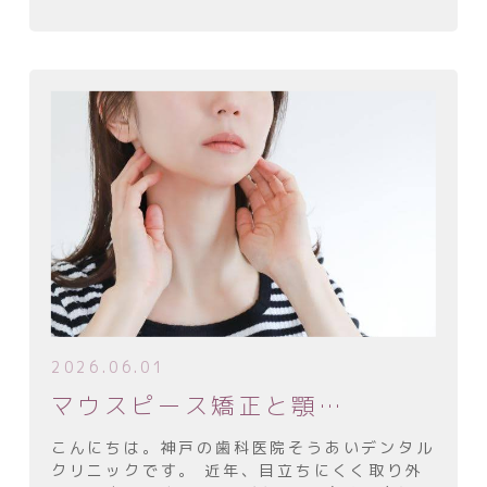
ています。その中でも特によく耳にするのが
「インビザライン」です。しかし、マウスピー
ス矯正にはさ […]
プライバシーポリシー
2026.06.01
マウスピース矯正と顎関節の関係
こんにちは。神戸の歯科医院そうあいデンタル
クリニックです。 近年、目立ちにくく取り外