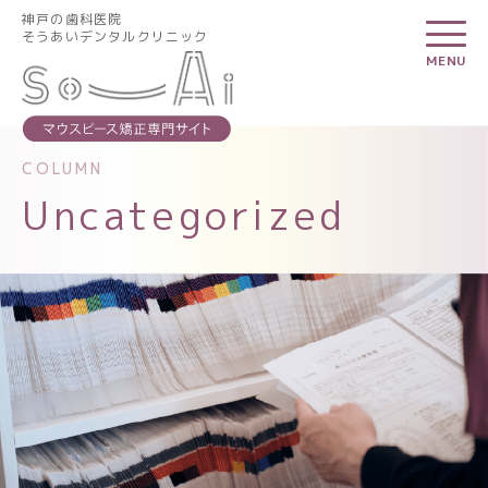
神戸の歯科医院
神戸の歯科医院
そうあいデンタルクリニック
そうあいデンタルクリニック
MENU
MENU
COLUMN
Uncategorized
そうあいデンタルクリニックについて
スタッフ紹介
診療時間・アクセス
お知らせ一覧
矯正治療の基礎知識
よくある質問