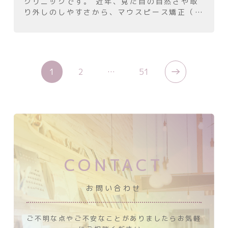
クリニックです。 近年、見た目の自然さや取
り外しのしやすさから、マウスピース矯正（イ
ンビザライン）を選択される方が増えていま
す。日常生活への影響が少なく、比較的快適に
治療を進めら […]
→
1
2
…
51
CONTACT
お問い合わせ
ご不明な点やご不安なことがありましたら
お気軽