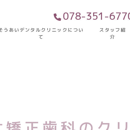
クリニック
078-351-677
そうあいデンタルクリニックについ
スタッフ紹
て
介
リニックについて
対応症例一覧
そう生（
上顎前突
は矯正歯科のク