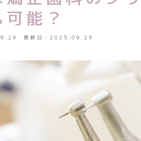
下顎前突
も可能？
上下顎前
開咬（前
09.29
更新日：
2025.09.29
過蓋咬合
空隙歯列
先天性欠
面提示
プライバシー