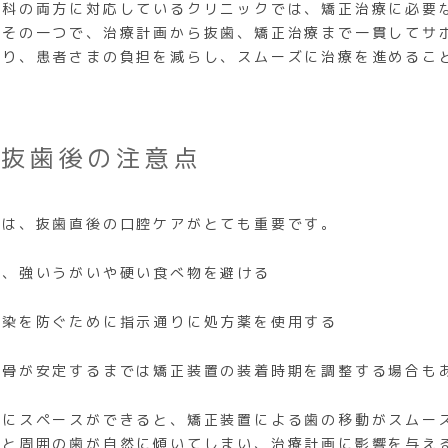
歯科の両方に対応しているクリニックでは、矯正治療に必要
もその一つで、治療計画から抜歯、矯正治療まで一貫してサ
より、患者さまの負担を減らし、スムーズに治療を進めるこ
と抜歯後の注意点
では、抜歯直後の口腔ケアがとても重要です。
は、強いうがいや硬い食べ物を避ける
感染を防ぐために指示通りに処方薬を使用する
や骨が安定するまでは矯正装置の装着時期を調整する場合も
列にスペースができると、矯正装置による歯の移動がスムー
ると周囲の歯が自然に傾いてしまい、治療計画に影響を与え