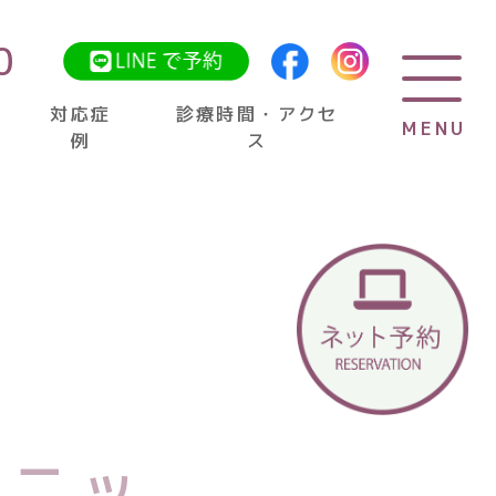
0
対応症
診療時間・アクセ
MENU
MENU
例
ス
ガタガタ・八重歯）
（出っ歯）
リニッ