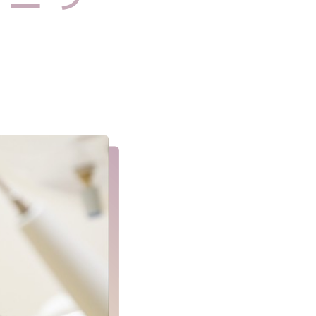
（受け口）
突（口元が尖っている）
歯が嚙み合わない）
（噛み合わせが深い）
（すきっ歯）
如（歯の数が足りない）
ポリシー