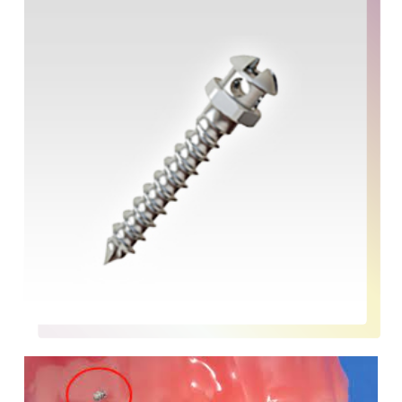
保険診療における書面提示
対応症例一覧
そう生（ガタガタ・八重歯）
上顎前突（出っ歯）
下顎前突（受け口）
上下顎前突（口元が尖っている）
開咬（前歯が嚙み合わない）
過蓋咬合（噛み合わせが深い）
空隙歯列（すきっ歯）
先天性欠如（歯の数が足りない）