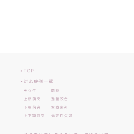
TOP
対応症例一覧
そう生
開咬
上顎前突
過蓋咬合
下顎前突
空隙歯列
上下顎前突
先天性欠如