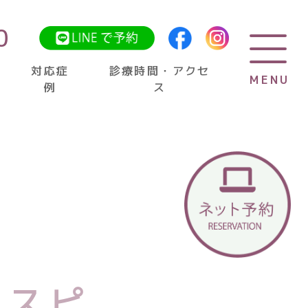
0
対応症
診療時間・アクセ
MENU
MENU
例
ス
ガタガタ・八重歯）
（出っ歯）
ウスピ