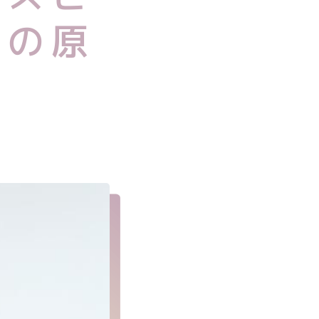
（受け口）
その原
突（口元が尖っている）
歯が嚙み合わない）
（噛み合わせが深い）
（すきっ歯）
如（歯の数が足りない）
ポリシー