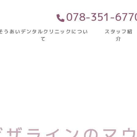
クリニック
078-351-677
そうあいデンタルクリニックについ
スタッフ紹
て
介
リニックについて
対応症例一覧
そう生（
上顎前突
ビザラインのマ