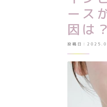
診療時間・アクセス
ース
お知らせ一覧
因は
矯正治療の基礎知識
投稿日：
2025.
よくある質問
保険診療における書