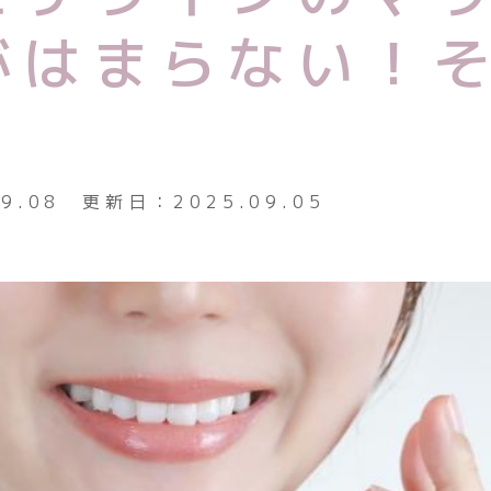
下顎前突
がはまらない！
上下顎前
？
開咬（前
過蓋咬合
09.08
更新日：
2025.09.05
空隙歯列
先天性欠
面提示
プライバシー