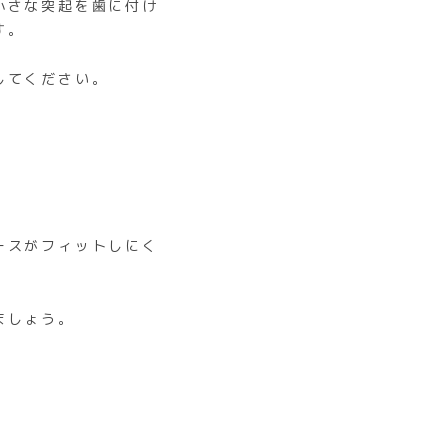
小さな突起を歯に付け
す。
してください。
ースがフィットしにく
ましょう。